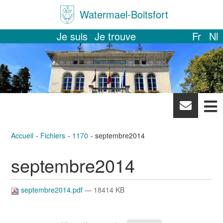
Watermael-Boitsfort
Je suis
Je trouve
Fr
Nl
News
letter
Accueil
Fichiers
1170
septembre2014
septembre2014
septembre2014.pdf
— 18414 KB