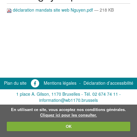
déclaration mandats site web Nguyen.pdf
— 218 KB
Plan du site
Mentions légales
-
Déclaration d’accessibilité
1 place A. Gilson, 1170 Bruxelles -
Tél. 02 674 74 11
-
information@wb1170.brussels
En utilisant ce site, vous acceptez nos conditions générales.
Cliquez ici pour les consulter.
OK