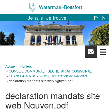
Watermael-Boitsfort
Je suis
Je trouve
Fr
Nl
News
letter
Accueil
Fichiers
CONSEIL COMMUNAL - SECRETARIAT COMMUNAL
TRANSPARENCE
2019
Déclaration de mandats
déclaration mandats site web Nguyen.pdf
déclaration mandats site
web Nguyen.pdf