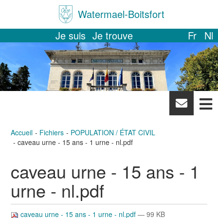
Watermael-Boitsfort
Je suis
Je trouve
Fr
Nl
News
letter
Accueil
Fichiers
POPULATION / ÉTAT CIVIL
caveau urne - 15 ans - 1 urne - nl.pdf
caveau urne - 15 ans - 1
urne - nl.pdf
caveau urne - 15 ans - 1 urne - nl.pdf
— 99 KB