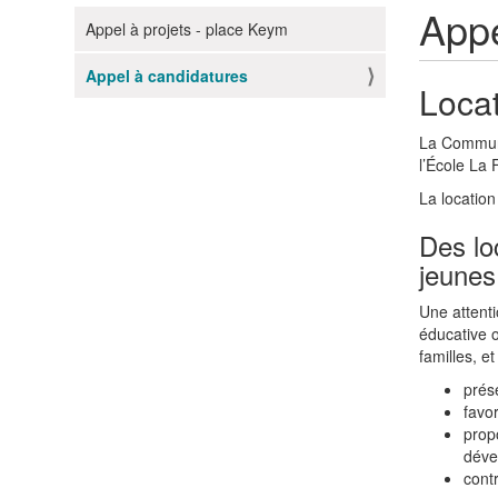
Appe
Appel à projets - place Keym
N
a
Appel à candidatures
v
Locat
i
g
La Commune
l’École La 
a
t
La location
i
Des lo
o
jeunes
n
Une attenti
éducative o
familles, et 
prése
favo
propo
déve
contr