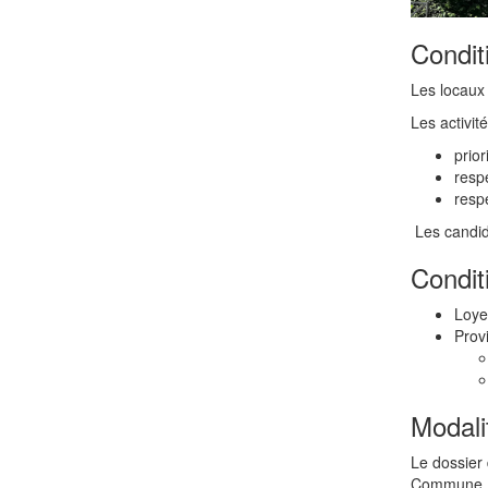
Condit
Les locaux 
Les activit
prio
resp
respe
Les candida
Condit
Loye
Prov
Modali
Le dossier 
Commune.