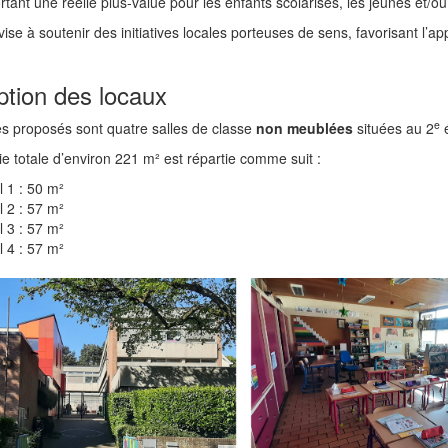
tant une réelle plus-value pour les enfants scolarisés, les jeunes et/ou 
ise à soutenir des initiatives locales porteuses de sens, favorisant l’appre
ption des locaux
e
s proposés sont quatre salles de classe
non meublées
situées au 2
é
ie totale d’environ 221 m² est répartie comme suit :
l 1 : 50 m²
l 2 : 57 m²
l 3 : 57 m²
l 4 : 57 m²