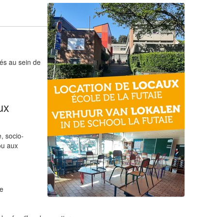
és au sein de
ux
, socio-
ou aux
le