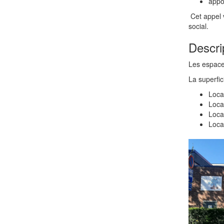
appor
Cet appel v
social.
Descri
Les espace
La superfic
Loca
Loca
Loca
Loca