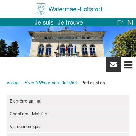
Watermael-Boitsfort
Je suis
Je trouve
Fr
Nl
News
letter
Accueil
Vivre à Watermael-Boitsfort
Participation
Bien-être animal
N
a
Chantiers - Mobilité
v
i
Vie économique
g