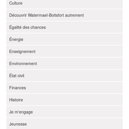
Culture
a
t
Découvrir Watermael-Boitsfort autrement
i
o
Égalité des chances
n
Énergie
Enseignement
Environnement
État civil
Finances
Histoire
Je m'engage
Jeunesse