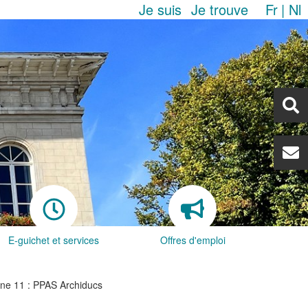
Je suis
Je trouve
Fr
Nl
E-guichet et services
Offres d'emploi
ne 11 : PPAS Archiducs