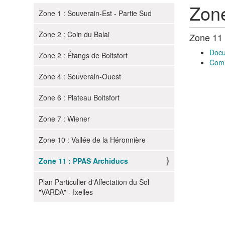
Zone
Zone 1 : Souverain-Est - Partie Sud
N
a
Zone 2 : Coin du Balai
Zone 11 
v
i
Doc
Zone 2 : Étangs de Boitsfort
Comi
g
Zone 4 : Souverain-Ouest
a
t
Zone 6 : Plateau Boitsfort
i
o
Zone 7 : Wiener
n
Zone 10 : Vallée de la Héronnière
Zone 11 : PPAS Archiducs
Plan Particulier d'Affectation du Sol
"VARDA" - Ixelles