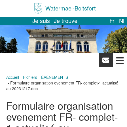
Watermael-Boitsfort
Je suis
Je trouve
Fr
Nl
News
letter
Accueil
Fichiers
ÉVÉNEMENTS
Formulaire organisation evenement FR- complet-1 actualisé
au 20231217.doc
Formulaire organisation
evenement FR- complet-