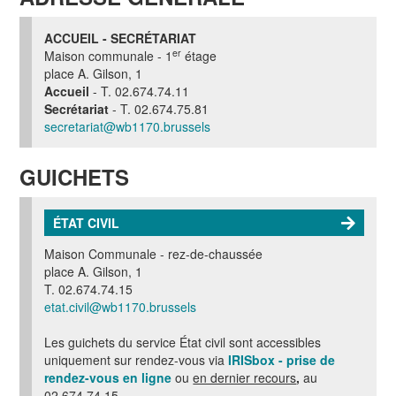
ACCUEIL - SECRÉTARIAT
er
Maison communale - 1
étage
place A. Gilson, 1
Accueil
- T. 02.674.74.11
Secrétariat
- T. 02.674.75.81
secretariat@wb1170.brussels
GUICHETS
ÉTAT CIVIL
Maison Communale - rez-de-chaussée
place A. Gilson, 1
T. 02.674.74.15
etat.civil@wb1170.brussels
Les guichets du service État civil sont accessibles
uniquement sur rendez-vous via
IRISbox - prise de
rendez-vous en ligne
ou
en dernier recours
,
au
02.674.74.15.