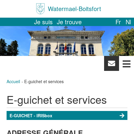
Watermael-Boitsfort
Je suis
Je trouve
Fr
Nl
News
letter
Accueil
E-guichet et services
E-guichet et services
E-GUICHET - IRISbox
ADRESSE GÉNÉRALE