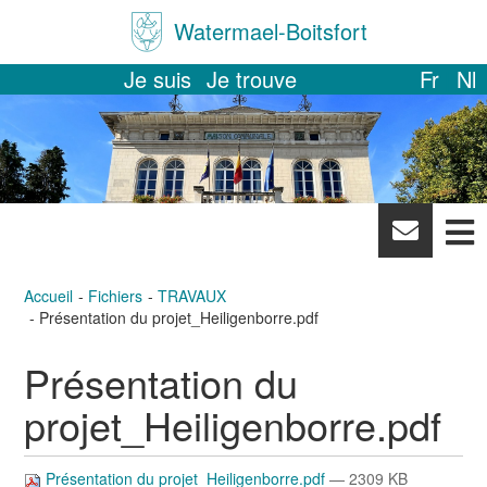
Watermael-Boitsfort
Je suis
Je trouve
Fr
Nl
News
letter
Accueil
Fichiers
TRAVAUX
Présentation du projet_Heiligenborre.pdf
Présentation du
projet_Heiligenborre.pdf
Présentation du projet_Heiligenborre.pdf
— 2309 KB