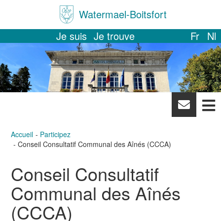
Watermael-Boitsfort
Je suis
Je trouve
Fr
Nl
News
letter
Accueil
Participez
Conseil Consultatif Communal des Aînés (CCCA)
Conseil Consultatif
Communal des Aînés
(CCCA)