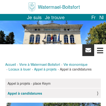
Watermael-Boitsfort
Je suis
Je trouve
Fr
Nl
News
letter
Accueil
Vivre à Watermael-Boitsfort
Vie économique
Locaux à louer
Appel à projets
Appel à candidatures
Appel à projets - place Keym
N
a
Appel à candidatures
v
i