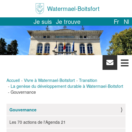
Watermael-Boitsfort
Je suis
Je trouve
Fr
Nl
News
letter
Accueil
Vivre à Watermael-Boitsfort
Transition
La genèse du développement durable à Watermael-Boitsfort
Gouvernance
Gouvernance
N
a
Les 70 actions de l'Agenda 21
v