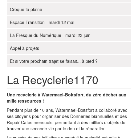
g
Croque ta plaine
a
t
Espace Transition - mardi 12 mai
i
o
La Fresque du Numérique - mardi 23 juin
n
Appel à projets
Et si votre prochain trajet se faisait... à pied ?
La Recyclerie1170
Une recyclerie à Watermael-Boitsfort, du zéro déchet aux
mille ressources !
Pendant plus de 10 ans, Watermael-Boitsfort a collaboré avec
ses citoyens pour organiser des Donneries biannuelles et des
Repair Cafés mensuels, permettant à des milliers d’objets de
trouver une seconde vie par le don et la réparation.
Le succès de ces initiatives a conduit la majorité actuelle à