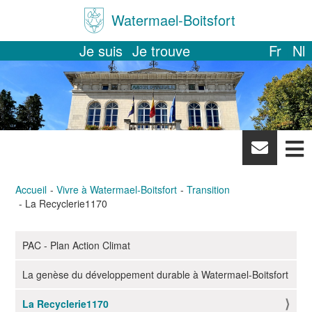
Watermael-Boitsfort
Je suis
Je trouve
Fr
Nl
News
letter
Accueil
Vivre à Watermael-Boitsfort
Transition
La Recyclerie1170
PAC - Plan Action Climat
N
a
La genèse du développement durable à Watermael-Boitsfort
v
i
La Recyclerie1170