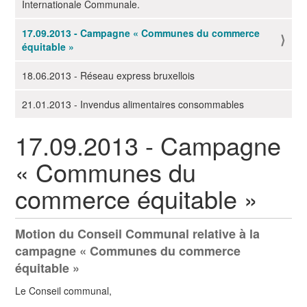
Internationale Communale.
i
g
17.09.2013 - Campagne « Communes du commerce
équitable »
a
t
18.06.2013 - Réseau express bruxellois
i
o
21.01.2013 - Invendus alimentaires consommables
n
17.09.2013 - Campagne
« Communes du
commerce équitable »
Motion du Conseil Communal relative à la
campagne « Communes du commerce
équitable »
Le Conseil communal,