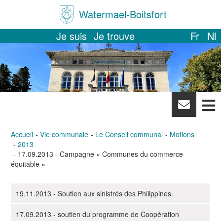
Watermael-Boitsfort
Je suis
Je trouve
Fr
Nl
News
letter
Accueil
Vie communale
Le Conseil communal
Motions
2013
17.09.2013 - Campagne « Communes du commerce
équitable »
19.11.2013 - Soutien aux sinistrés des Philippines.
N
a
17.09.2013 - soutien du programme de Coopération
v