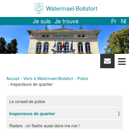
Watermael-Boitsfort
Je suis
Je trouve
Fr
Nl
News
letter
Accueil
Vivre à Watermael-Boitsfort
Police
Inspecteurs de quartier
Le conseil de police
N
a
Inspecteurs de quartier
v
i
Radars : on flashe aussi dans ma rue !