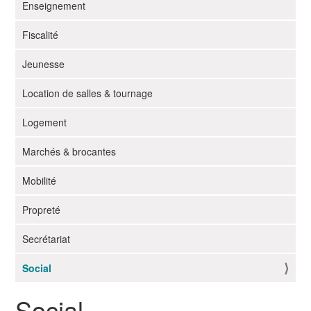
i
Enseignement
g
Fiscalité
a
t
Jeunesse
i
o
Location de salles & tournage
n
Logement
Marchés & brocantes
Mobilité
Propreté
Secrétariat
Social
Social