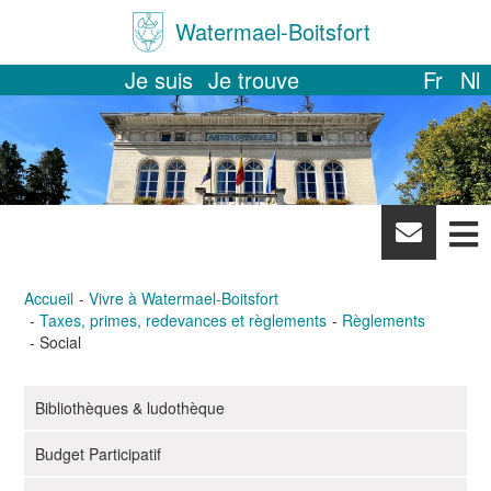
Watermael-Boitsfort
Je suis
Je trouve
Fr
Nl
News
letter
Accueil
Vivre à Watermael-Boitsfort
Taxes, primes, redevances et règlements
Règlements
Social
Bibliothèques & ludothèque
N
a
Budget Participatif
v