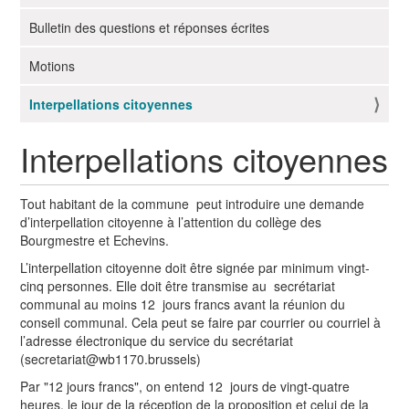
g
Bulletin des questions et réponses écrites
a
t
Motions
i
o
Interpellations citoyennes
n
Interpellations citoyennes
Tout habitant de la commune peut introduire une demande
d’interpellation citoyenne à l’attention du collège des
Bourgmestre et Echevins.
L’interpellation citoyenne doit être signée par minimum vingt-
cinq personnes. Elle doit être transmise au secrétariat
communal au moins 12 jours francs avant la réunion du
conseil communal. Cela peut se faire par courrier ou courriel à
l’adresse électronique du service du secrétariat
(secretariat@wb1170.brussels)
Par "12 jours francs", on entend 12 jours de vingt-quatre
heures, le jour de la réception de la proposition et celui de la