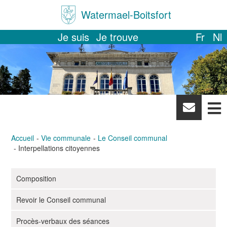
Watermael-Boitsfort
Je suis
Je trouve
Fr
Nl
News
letter
Accueil
Vie communale
Le Conseil communal
Interpellations citoyennes
Composition
N
a
Revoir le Conseil communal
v
i
Procès-verbaux des séances