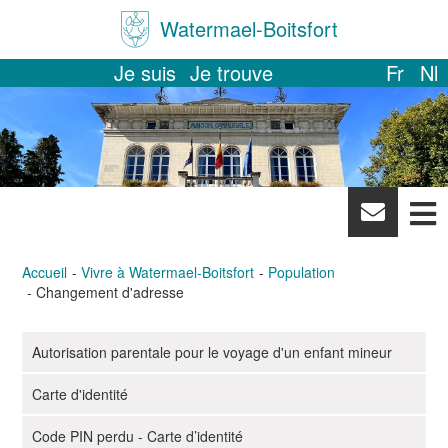
Watermael-Boitsfort
Je suis
Je trouve
Fr
Nl
News
letter
Accueil
Vivre à Watermael-Boitsfort
Population
Changement d'adresse
Autorisation parentale pour le voyage d'un enfant mineur
N
a
Carte d'identité
v
i
Code PIN perdu - Carte d’identité