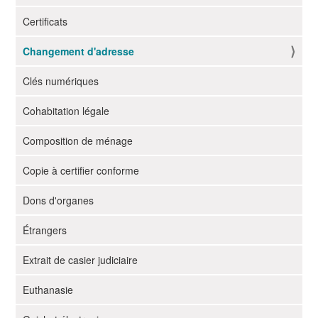
g
Certificats
a
t
Changement d'adresse
i
o
Clés numériques
n
Cohabitation légale
Composition de ménage
Copie à certifier conforme
Dons d'organes
Étrangers
Extrait de casier judiciaire
Euthanasie